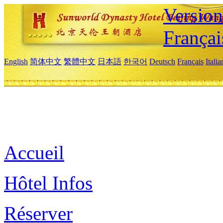
Versio
Françai
English
简体中文
繁體中文
日本語
한국어
Deutsch
Français
Itali
Accueil
Hôtel Infos
Réserver