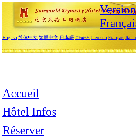
Versio
Françai
English
简体中文
繁體中文
日本語
한국어
Deutsch
Français
Itali
Accueil
Hôtel Infos
Réserver