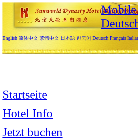
Mobile 
Deutsc
English
简体中文
繁體中文
日本語
한국어
Deutsch
Français
Itali
Startseite
Hotel Info
Jetzt buchen