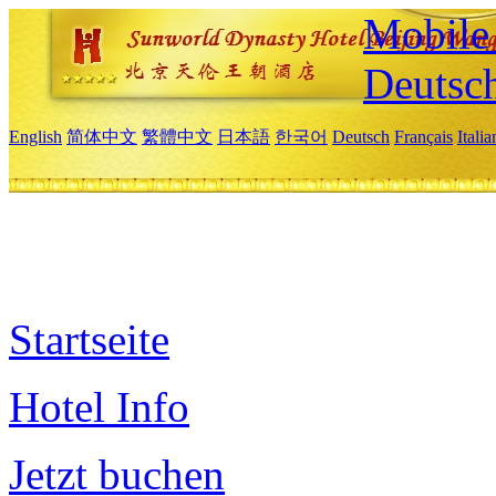
Mobile 
Deutsc
English
简体中文
繁體中文
日本語
한국어
Deutsch
Français
Itali
Startseite
Hotel Info
Jetzt buchen