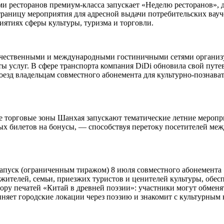
ми ресторанов премиум-класса запускает «Неделю ресторанов»,
траницу мероприятия для адресной выдачи потребительских вауч
иятиях сферы культуры, туризма и торговли.
ечественными и международными гостиничными сетями организуе
 услуг. В сфере транспорта компания DiDi обновила свой путе
роезд владельцам совместного абонемента для культурно-познава
е торговые зоны Шанхая запускают тематические летние меропр
ых билетов на бонусы, — способствуя перетоку посетителей ме
пуск (ограниченным тиражом) 8 июля совместного абонемента «
х жителей, семьи, приезжих туристов и ценителей культуры, обе
ору печатей «Китай в древней поэзии»: участники могут обменя
иняет городские локации через поэзию и знакомит с культурным