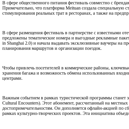
В сфере общественного питания фестиваль совместно с бренда
Примечательно, что платформа Meituan создала специальную с
стимулирования реальных трат в ресторанах, а также на предпр
В сфере размещения фестиваль в партнерстве с известными от
предложены тематические номера и выгодные рекламные пакеты
in Shanghai 2.0) и начала выдавать эксклюзивные ваучеры на п
планирования маршрутов и организации поездок.
Чтобы привлечь посетителей в коммерческие районы, ключевы
хранения багажа и возможность обмена использованных входн
центрами.
Важным событием в рамках туристической программы станет за
Cultural Encounters). Этот абонемент, рассчитанный на местны
достопримечательностям. Он дополняется офлайн-акцией по сб
рамках культурно-творческих проектов. Эта инициатива объед