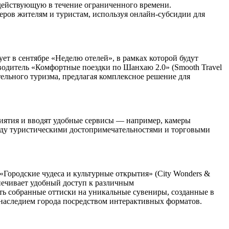
 действующую в течение ограниченного времени.
еров жителям и туристам, используя онлайн-субсидии для
т в сентябре «Неделю отелей», в рамках которой будут
водитель «Комфортные поездки по Шанхаю 2.0» (Smooth Travel
тельного туризма, предлагая комплексное решение для
иятия и вводят удобные сервисы — например, камеры
жду туристическими достопримечательностями и торговыми
Городские чудеса и культурные открытия» (City Wonders &
спечивает удобный доступ к различным
ть собранные оттиски на уникальные сувениры, созданные в
 наследием города посредством интерактивных форматов.