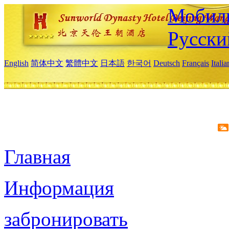
Мобиль
Русски
English
简体中文
繁體中文
日本語
한국어
Deutsch
Français
Itali
Главная
Информация
забронировать