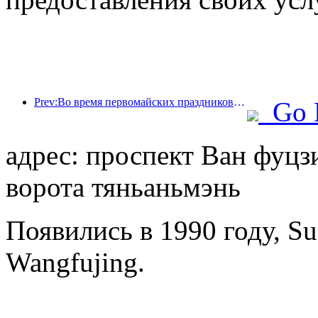
Prev:Во время первомайских праздников по железной дороге в дельте реки Янцзы было перевезено более 21,38 миллиона пассажиров.
Go 
адрес: проспект Ван фуцзи
ворота тяньаньмэнь
Появились в 1990 году, Su
Wangfujing.