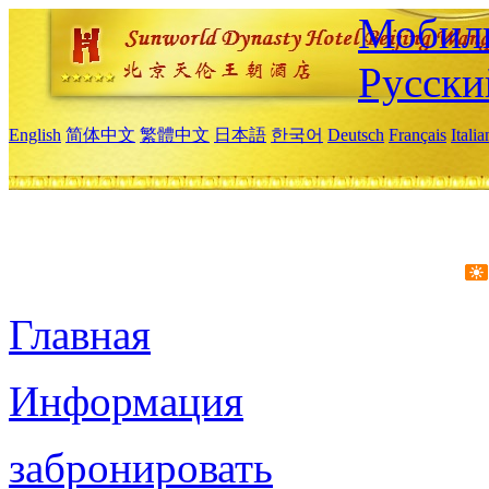
Мобиль
Русски
English
简体中文
繁體中文
日本語
한국어
Deutsch
Français
Itali
Главная
Информация
забронировать