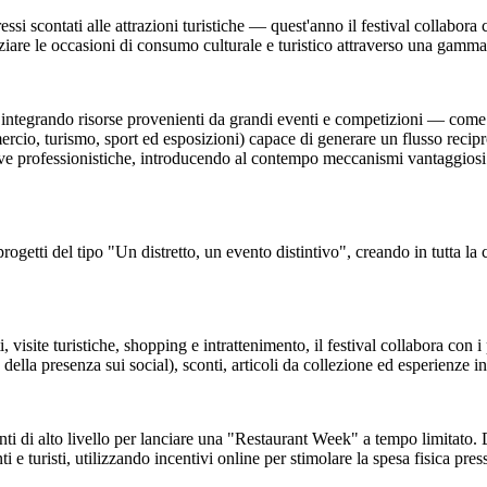
essi scontati alle attrazioni turistiche — quest'anno il festival collabor
are le occasioni di consumo culturale e turistico attraverso una gamma di
o, integrando risorse provenienti da grandi eventi e competizioni — come
o, turismo, sport ed esposizioni) capace di generare un flusso reciproco 
e professionistiche, introducendo al contempo meccanismi vantaggiosi per
progetti del tipo "Un distretto, un evento distintivo", creando in tutta la ci
 visite turistiche, shopping e intrattenimento, il festival collabora con i
 della presenza sui social), sconti, articoli da collezione ed esperienze in
oranti di alto livello per lanciare una "Restaurant Week" a tempo limitato
e turisti, utilizzando incentivi online per stimolare la spesa fisica press