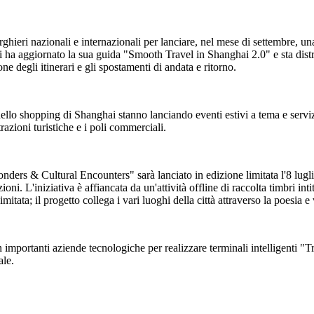
lberghieri nazionali e internazionali per lanciare, nel mese di settembre,
i ha aggiornato la sua guida "Smooth Travel in Shanghai 2.0" e sta distr
ne degli itinerari e gli spostamenti di andata e ritorno.
 dello shopping di Shanghai stanno lanciando eventi estivi a tema e servizi
attrazioni turistiche e i poli commerciali.
rs & Cultural Encounters" sarà lanciato in edizione limitata l'8 luglio. 
ioni. L'iniziativa è affiancata da un'attività offline di raccolta timbri i
limitata; il progetto collega i vari luoghi della città attraverso la poesia 
 importanti aziende tecnologiche per realizzare terminali intelligenti "T
ale.