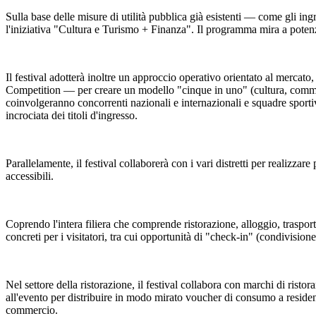
Sulla base delle misure di utilità pubblica già esistenti — come gli ingr
l'iniziativa "Cultura e Turismo + Finanza". Il programma mira a potenzi
Il festival adotterà inoltre un approccio operativo orientato al mercat
Competition — per creare un modello "cinque in uno" (cultura, commerci
coinvolgeranno concorrenti nazionali e internazionali e squadre sportiv
incrociata dei titoli d'ingresso.
Parallelamente, il festival collaborerà con i vari distretti per realizzare 
accessibili.
Coprendo l'intera filiera che comprende ristorazione, alloggio, trasporti,
concreti per i visitatori, tra cui opportunità di "check-in" (condivisione
Nel settore della ristorazione, il festival collabora con marchi di rist
all'evento per distribuire in modo mirato voucher di consumo a residenti 
commercio.