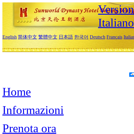
Version
Italiano
English
简体中文
繁體中文
日本語
한국어
Deutsch
Français
Itali
Home
Informazioni
Prenota ora