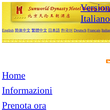
Version
Italiano
English
简体中文
繁體中文
日本語
한국어
Deutsch
Français
Itali
Home
Informazioni
Prenota ora