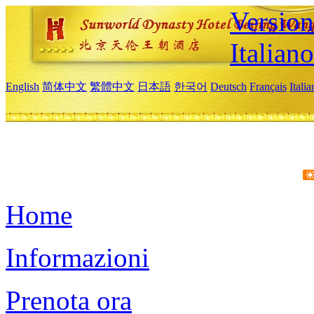
Version
Italiano
English
简体中文
繁體中文
日本語
한국어
Deutsch
Français
Itali
Home
Informazioni
Prenota ora