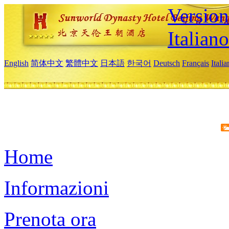
Version
Italiano
English
简体中文
繁體中文
日本語
한국어
Deutsch
Français
Itali
Home
Informazioni
Prenota ora