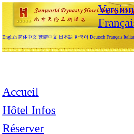
Versio
Françai
English
简体中文
繁體中文
日本語
한국어
Deutsch
Français
Itali
Accueil
Hôtel Infos
Réserver