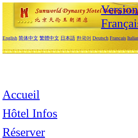
Versio
Françai
English
简体中文
繁體中文
日本語
한국어
Deutsch
Français
Itali
Accueil
Hôtel Infos
Réserver