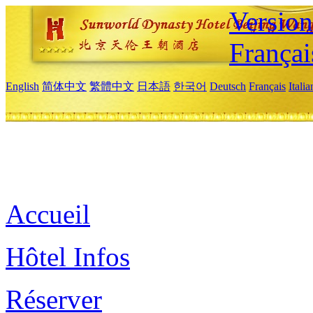
Versio
Françai
English
简体中文
繁體中文
日本語
한국어
Deutsch
Français
Itali
Accueil
Hôtel Infos
Réserver