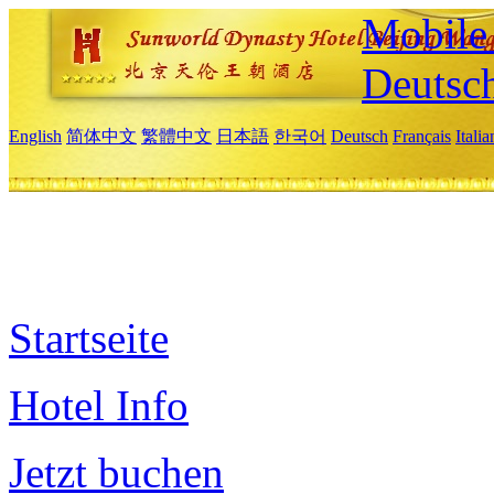
Mobile 
Deutsc
English
简体中文
繁體中文
日本語
한국어
Deutsch
Français
Itali
Startseite
Hotel Info
Jetzt buchen